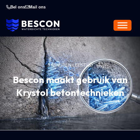
Bel ons
Mail ons
3 MINUTEN LEESTIJD
Bescon maakt gebruik van
Krystol betontechnieken