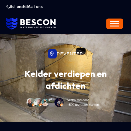
Bel ons
Mail ons
DEVENTER
Kelder verdiepen en
afdichten
Vertrouwd door
+500 tevreden klanten