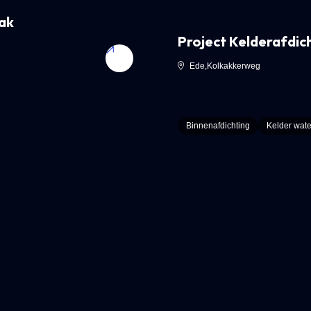
rak
Project Kelderafdic
Ede
,
Kolkakkerweg
Binnenafdichting
Kelder wat