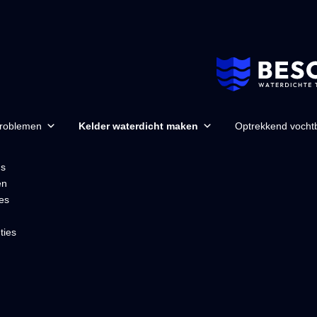
problemen
Kelder waterdicht maken
Optrekkend vochtb
ns
en
es
ties