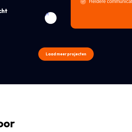
Heldere communicat
cht
Laad meer projecten
oor