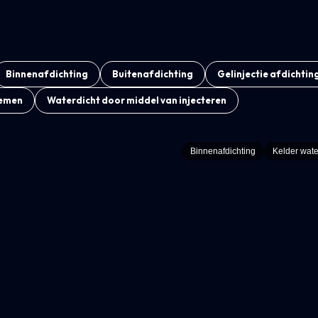
Binnenafdichting
Buitenafdichting
Gelinjectie afdichtin
temen
Waterdicht door middel van injecteren
Binnenafdichting
Kelder wat