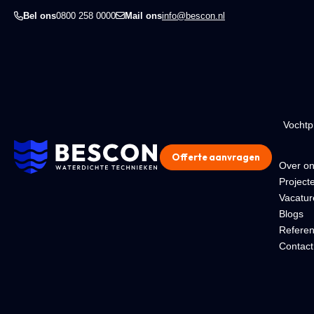
Bel ons
0800 258 0000
Mail ons
info@bescon.nl
Vocht
Offerte aanvragen
Over o
Project
Vacatur
Blogs
Referen
Contact