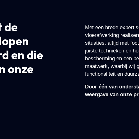
t de
Met een brede expertise
vloerafwerking realise
elopen
situaties, altijd met fo
d en die
juiste technieken en h
bescherming en een bet
n onze
maatwerk, waarbij wij g
functionaliteit en duur
Door één van ondersta
weergave van onze pr