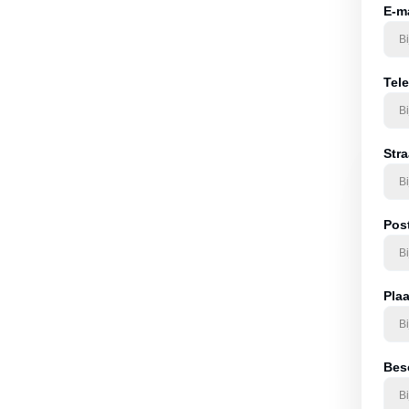
 van een
E-m
ing
Tel
ie u meestuurt, zoals
. Hoe duidelijker uw
ituatie kunnen
Str
tie. Daarna ontvangt u
st – pas bij akkoord
Pos
Pla
Besc