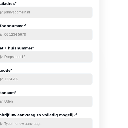
ailadres*
efoonnummer*
aat + huisnummer*
tcode*
atsnaam*
hrijf uw aanvraag zo volledig mogelijk*