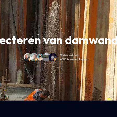
jecteren van damwan
Vertrouwd door
+500 tevreden klanten