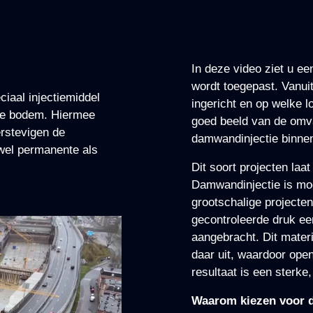
In deze video ziet u ee
wordt toegepast. Vanui
iaal injectiemiddel
ingericht en op welke l
de bodem. Hiermee
goed beeld van de omva
erstevigen de
damwandinjectie binnen
wel permanente als
Dit soort projecten laa
Damwandinjectie is moge
grootschalige projecte
gecontroleerde druk een
aangebracht. Dit materi
daar uit, waardoor ope
resultaat is een sterke
Waarom kiezen voor 