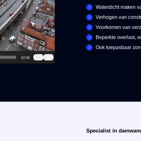
Waterdicht maken 
Verhogen van constr
Voorkomen van ver
Beperkte overlast, o
Ook toepasbaar zon
02:08
Specialist in damwand