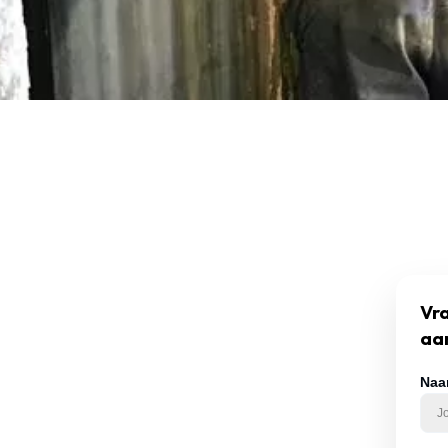
Vra
aa
Naa