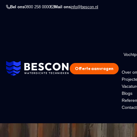
Bel ons
0800 258 0000
Mail ons
info@bescon.nl
Vocht
Offerte aanvragen
Over o
Project
Vacatur
Blogs
Referen
Contact