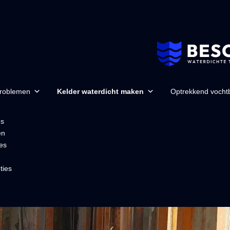
problemen
Kelder waterdicht maken
Optrekkend vochtb
ns
en
es
ties