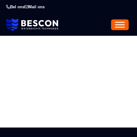
Bel ons
Mail ons
ESD Coatingvloer