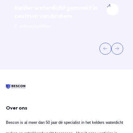
Kelder waterdicht gemaakt in
K
centrum van Arnhem
A
Arnhem
,
Vijzelstraat
Over ons
Bescon is al meer dan 50 jaar dé specialist in het kelders waterdicht