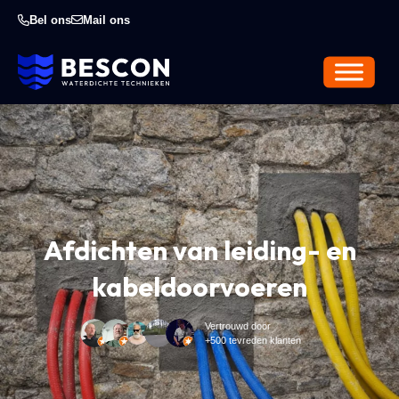
Bel ons
Mail ons
Afdichten van leiding- en
kabeldoorvoeren
Vertrouwd door
+500 tevreden klanten