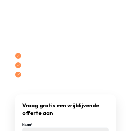
beschrijving, hoe beter onze specialisten de
situatie kunnen inschatten.
Vervolgens plannen we indien nodig een
inspectie. Daarna ontvangt u een offerte per
mail. U zit nog nergens aan vast – pas bij
akkoord starten we met de werkzaamheden.
Gecertificeerde
vakmensen
Gratis
een
vrijblijvende
offerte
Tot uw akkoord, zit u nergens aan vast!
Vraag gratis een vrijblijvende
offerte aan
Naam*