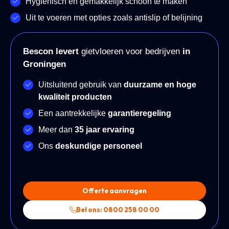
Hygiënisch en gemakkelijk schoon te maken
Uit te voeren met opties zoals antislip of belijning
Bescon levert
gietvloeren voor bedrijven
in
Groningen
Uitsluitend gebruik van
duurzame en hoge
kwaliteit producten
Een aantrekkelijke
garantieregeling
Meer dan
35 jaar ervaring
Ons
deskundige personeel
Offerte aanvragen
Bel ons: 0800 258 00 00