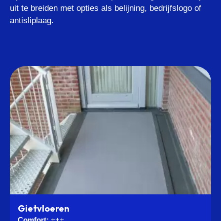
uit te breiden met opties als belijning, bedrijfslogo of
antisliplaag.
Gietvloeren
Comfort:
+++