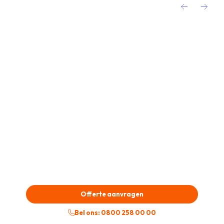
Neem contact op
Ontdek welke gietvloer het best bij uw bedrijf
in Groningen past en neem contact op met
een van onze specialisten door te bellen met
0800 258 0000, of maak direct een
vrijblijvende afspraak.
Offerte aanvragen
Bel ons: 0800 258 00 00