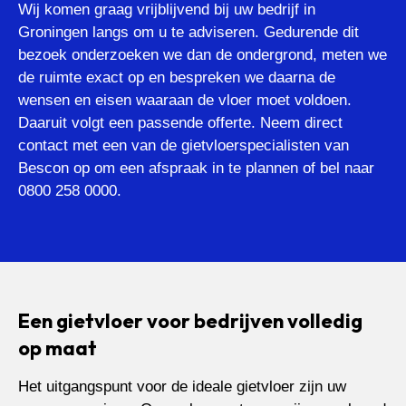
Wij komen graag vrijblijvend bij uw bedrijf in
Groningen langs om u te adviseren. Gedurende dit
bezoek onderzoeken we dan de ondergrond, meten we
de ruimte exact op en bespreken we daarna de
wensen en eisen waaraan de vloer moet voldoen.
Daaruit volgt een passende offerte. Neem direct
contact met een van de gietvloerspecialisten van
Bescon op om een afspraak in te plannen of bel naar
0800 258 0000.
Een gietvloer voor bedrijven volledig
op maat
Het uitgangspunt voor de ideale gietvloer zijn uw