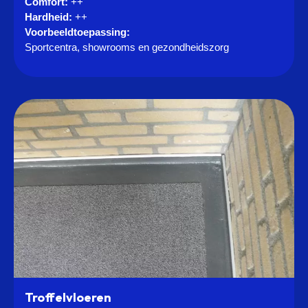
Comfort:
++
Hardheid:
++
Voorbeeldtoepassing:
Sportcentra, showrooms en gezondheidszorg
Troffelvloeren