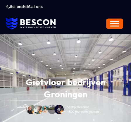
Bel ons
Mail ons
Gietvloer bedrijven
Groningen
Vertrouwd door
+500 tevreden klanten