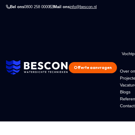
Bel ons
0800 258 0000
Mail ons
info@bescon.nl
Vocht
Offerte aanvragen
Over o
Project
Vacatur
Blogs
Referen
Contact