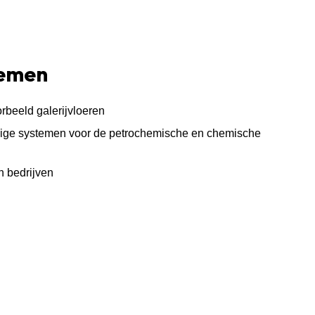
temen
beeld galerijvloeren
ge systemen voor de petrochemische en chemische
n bedrijven