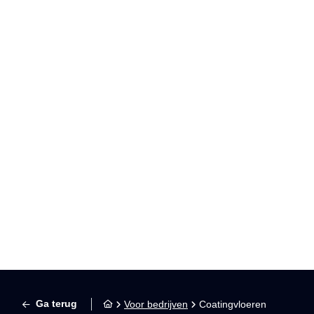
Onze s
Ga terug
Voor bedrijven
Coatingvloeren