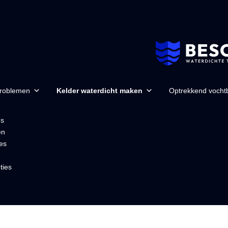
problemen
Kelder waterdicht maken
Optrekkend vochtb
ns
en
es
ties