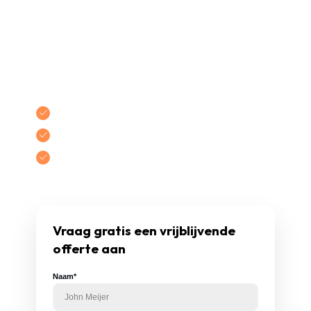
situatie kunnen inschatten.
Vervolgens plannen we indien nodig een
inspectie. Daarna ontvangt u een offerte per
mail. U zit nog nergens aan vast – pas bij
akkoord starten we met de werkzaamheden.
Gecertificeerde
vakmensen
Gratis
een
vrijblijvende
offerte
Tot uw akkoord, zit u nergens aan vast!
Vraag gratis een vrijblijvende
offerte aan
Naam*