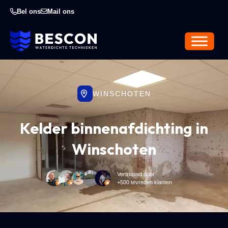
Bel ons
Mail ons
WINSCHOTEN
Kelder binnenafdichting in
Winschoten
Vertrouwd door
+500 tevreden klanten