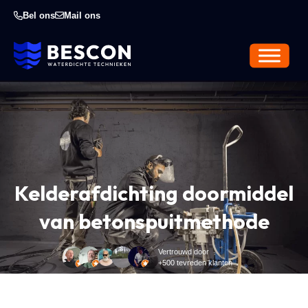
Bel ons
Mail ons
Kelderafdichting doormiddel
van betonspuitmethode
Vertrouwd door
+500 tevreden klanten