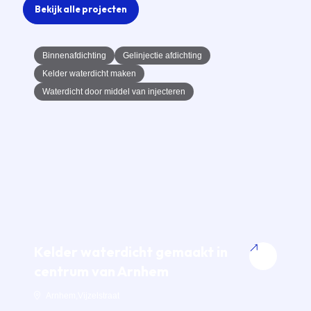
Bekijk alle projecten
Binnenafdichting
Gelinjectie afdichting
Kelder waterdicht maken
Waterdicht door middel van injecteren
Kelder waterdicht gemaakt in
K
centrum van Arnhem
A
Arnhem
,
Vijzelstraat