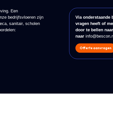
eving. Een
nze bedrijfsvloeren zijn
Via onderstaande b
ca, sanitair, scholen
vragen heeft of me
oordelen:
door te bellen naa
naar
info@bescon.n
Offerte aanvragen