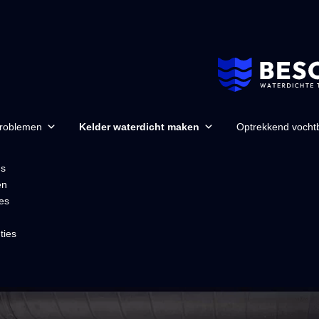
problemen
Kelder waterdicht maken
Optrekkend vochtb
ns
en
es
ties