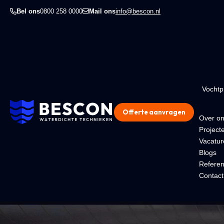
Bel ons
0800 258 0000
Mail ons
info@bescon.nl
Vocht
Offerte aanvragen
Over o
Project
Vacatur
Blogs
Referen
Contact