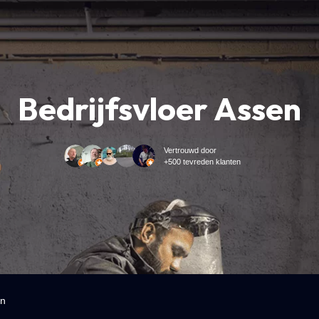
Bedrijfsvloer Assen
Vertrouwd door
+500 tevreden klanten
en