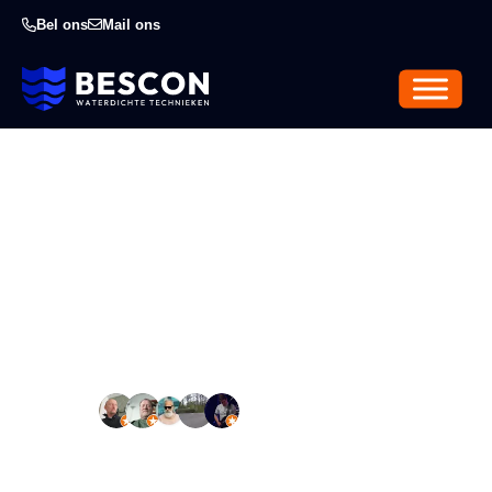
Bel ons
Mail ons
Optrekkend vocht
Amsterdam
Vertrouwd door
+500 tevreden klanten