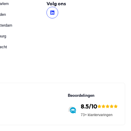
Volg ons
arlem
iden
tterdam
burg
echt
Beoordelingen
8.5/10
73+ klantervaringen