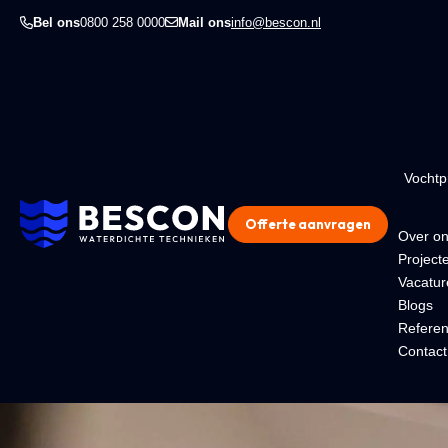
Bel ons
0800 258 0000
Mail ons
info@bescon.nl
Vocht
Offerte aanvragen
Over o
Project
Vacatur
Blogs
Referen
Contact