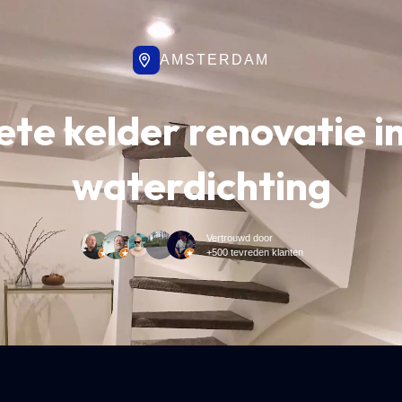
AMSTERDAM
te kelder renovatie in
waterdichting
Vertrouwd door
+500 tevreden klanten