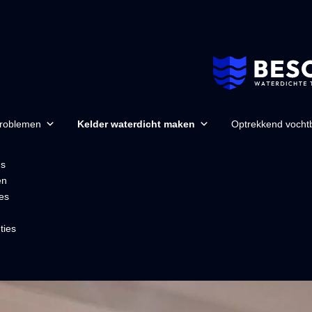
problemen
Kelder waterdicht maken
Optrekkend vochtb
ns
en
es
ties