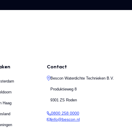
maken
Contact
Bescon Waterdichte Technieken B.V.
msterdam
Produktieweg 8
eldoorn
9301 ZS Roden
en Haag
0800 258 0000
esland
info@bescon.nl
oningen