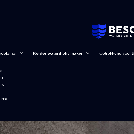
problemen
Kelder waterdicht maken
Optrekkend vochtb
ns
en
es
ties