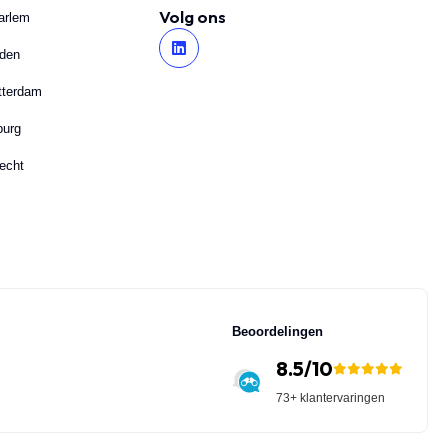
Volg ons
arlem
iden
tterdam
burg
echt
Beoordelingen
8.5/10
73+ klantervaringen