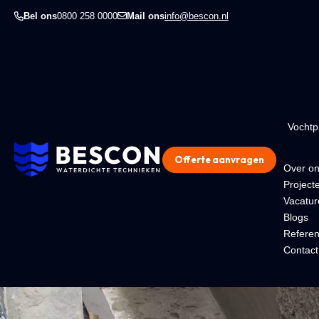
Bel ons
0800 258 0000
Mail ons
info@bescon.nl
Vocht
Offerte aanvragen
Over o
Project
Vacatur
Blogs
Referen
Contact