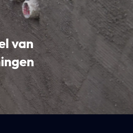
el van
ningen