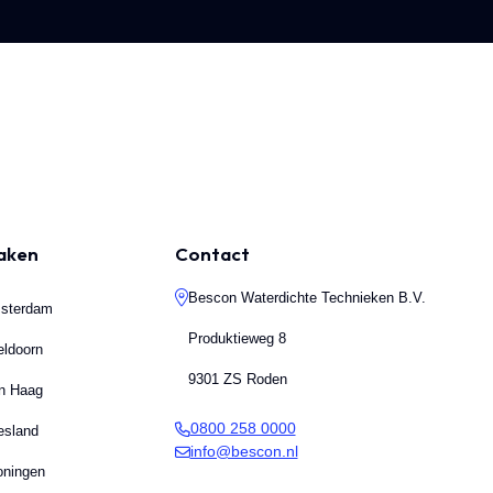
maken
Contact
Bescon Waterdichte Technieken B.V.
msterdam
Produktieweg 8
eldoorn
9301 ZS Roden
en Haag
0800 258 0000
esland
info@bescon.nl
oningen