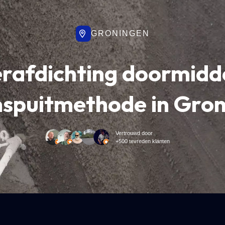
GRONINGEN
rafdichting doormidd
spuitmethode in Gro
Vertrouwd door
+500 tevreden klanten