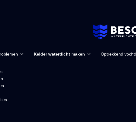
problemen
Kelder waterdicht maken
Optrekkend vochtb
ns
en
es
ties