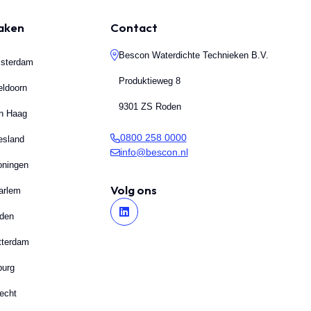
maken
Contact
Bescon Waterdichte Technieken B.V.
msterdam
Produktieweg 8
eldoorn
9301 ZS Roden
en Haag
0800 258 0000
esland
info@bescon.nl
oningen
Volg ons
arlem
iden
tterdam
burg
echt