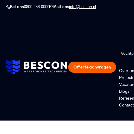
Bel ons
0800 258 0000
Mail ons
info@bescon.nl
Vocht
Offerte aanvragen
Over o
Project
Vacatur
Blogs
Referen
Contact