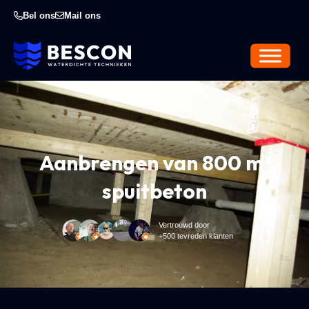
Bel ons
Mail ons
Aanbrengen van 800 m²
spuitbeton
Vertrouwd door
+500 tevreden klanten