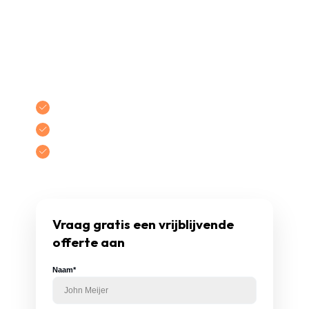
Vervolgens plannen we indien nodig een
inspectie. Daarna ontvangt u een offerte per
mail. U zit nog nergens aan vast – pas bij
akkoord starten we met de werkzaamheden.
Gecertificeerde
vakmensen
Gratis
een
vrijblijvende
offerte
Tot uw akkoord, zit u nergens aan vast!
Vraag gratis een vrijblijvende
offerte aan
Naam*