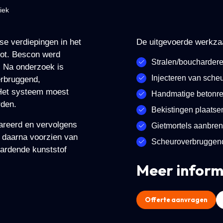
iek
se verdiepingen in het
De uitgevoerde werkz
oot. Bescon werd
Stralen/bouchardere
. Na onderzoek is
Injecteren van sche
rbruggend,
 Het systeem moest
Handmatige betonre
rden.
Bekistingen plaatse
areerd en vervolgens
Gietmortels aanbre
 daarna voorzien van
Scheuroverbruggende
ardende kunststof
Meer inform
Offerte aanvragen