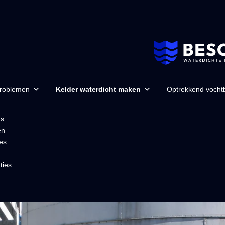
problemen
Kelder waterdicht maken
Optrekkend vochtb
ns
en
es
ties