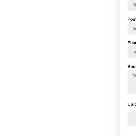
tie. Daarna ontvangt u
Pos
st – pas bij akkoord
Pla
Besc
Upl