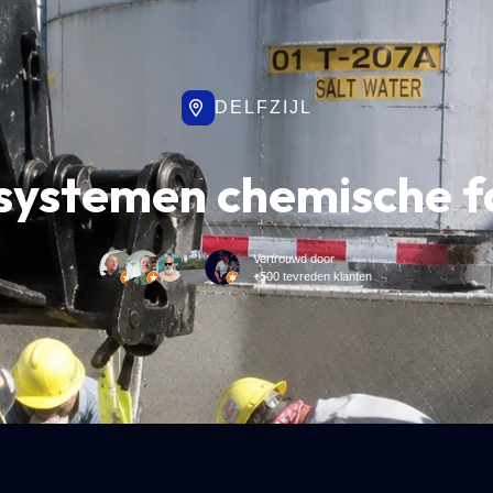
DELFZIJL
systemen chemische f
Vertrouwd door
+500 tevreden klanten