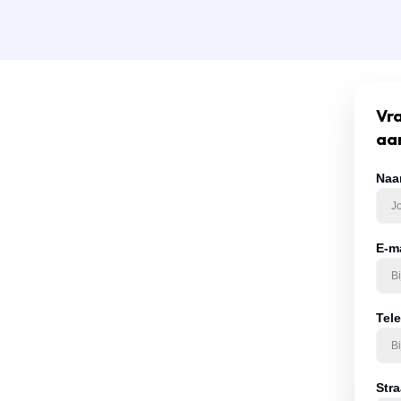
Vra
aa
Naa
E-m
 van een
ing
Tel
ie u meestuurt, zoals
. Hoe duidelijker uw
ituatie kunnen
Str