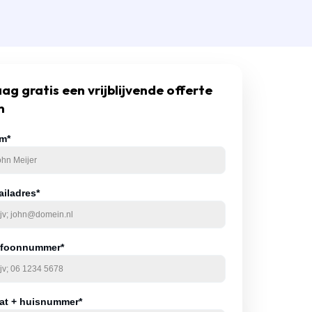
ag gratis een vrijblijvende offerte
n
m*
ailadres*
efoonnummer*
aat + huisnummer*