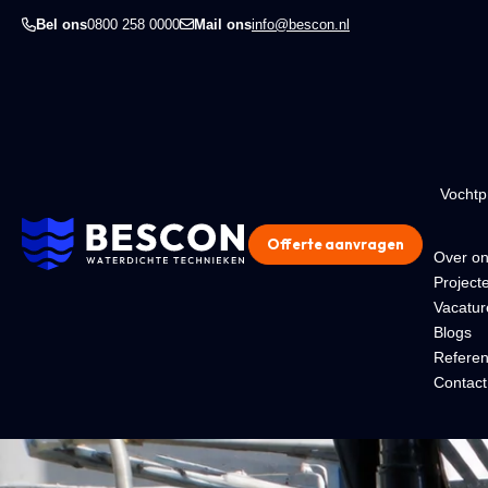
Bel ons
0800 258 0000
Mail ons
info@bescon.nl
Vocht
Offerte aanvragen
Over o
Project
Vacatur
Blogs
Referen
Contact