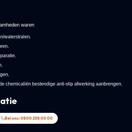
aamheden waren
n/waterstralen.
uren.
paratie.
n.
ngen.
 chemicaliën bestendige anti-slip afwerking aanbrengen.
atie
Bel ons: 0800 258 00 00