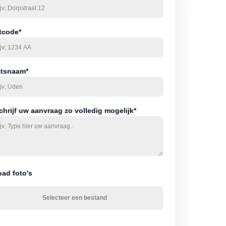
tcode*
atsnaam*
hrijf uw aanvraag zo volledig mogelijk*
oad foto's