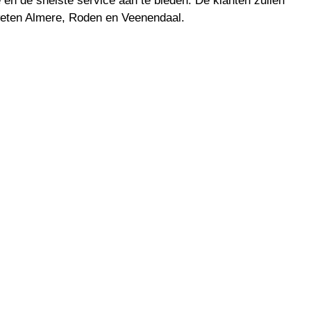
en de snelste service aan te bieden. De klanten zullen
weten Almere, Roden en Veenendaal.