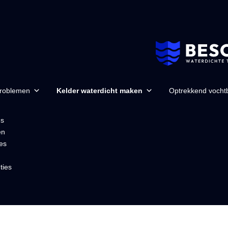
problemen
Kelder waterdicht maken
Optrekkend vochtb
ns
en
es
ties