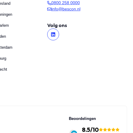
0800 258 0000
esland
info@bescon.nl
oningen
Volg ons
arlem
iden
tterdam
burg
echt
Beoordelingen
8.5/10