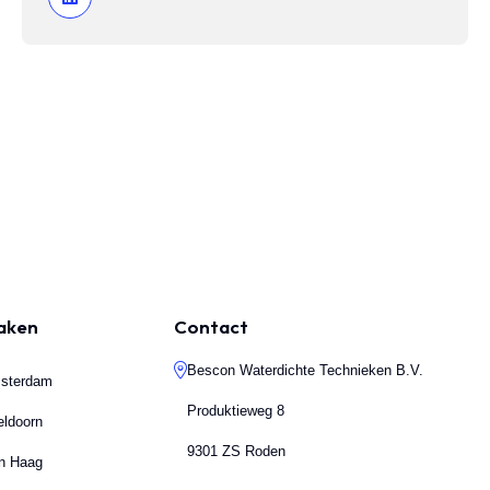
maken
Contact
Bescon Waterdichte Technieken B.V.
msterdam
Produktieweg 8
eldoorn
9301 ZS Roden
en Haag