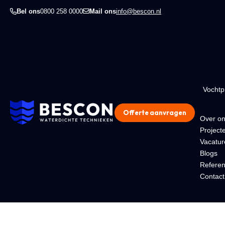
Bel ons
0800 258 0000
Mail ons
info@bescon.nl
Vocht
Offerte aanvragen
Over o
Project
Vacatur
Blogs
Referen
Contact