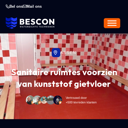
Bel ons
Mail ons
ASSEN
Sanitaire ruimtes voorzien
van kunststof gietvloer
Vertrouwd door
+500 tevreden klanten