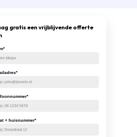
ag gratis een vrijblijvende offerte
n
m*
ailadres*
efoonnummer*
aat + huisnummer*