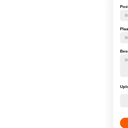
tie. Daarna ontvangt u
Pos
st – pas bij akkoord
Pla
Besc
Upl