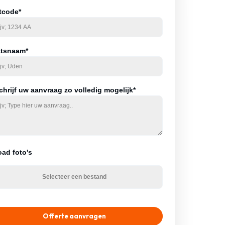
tcode*
atsnaam*
hrijf uw aanvraag zo volledig mogelijk*
oad foto's