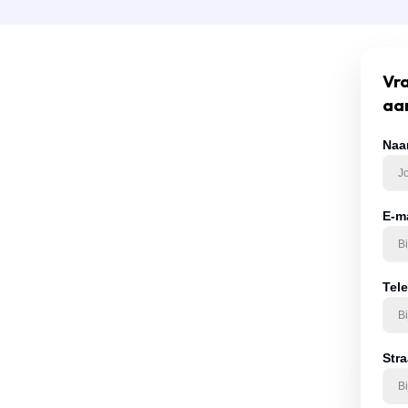
Vra
aa
Naa
E-m
 van een
ing
Tel
ie u meestuurt, zoals
. Hoe duidelijker uw
ituatie kunnen
Str