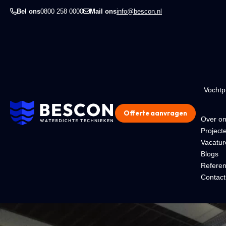
Bel ons
0800 258 0000
Mail ons
info@bescon.nl
Vocht
Offerte aanvragen
Over o
Project
Vacatur
Blogs
Referen
Contact