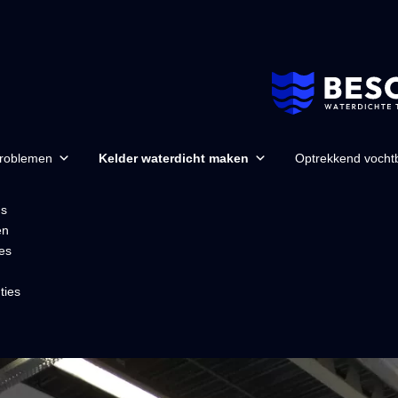
problemen
Kelder waterdicht maken
Optrekkend vochtb
ns
en
es
ties