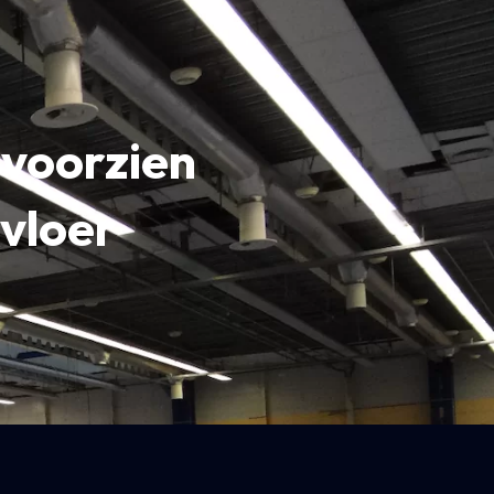
voorzien
vloer