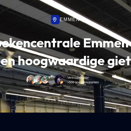
EMMEN
oekencentrale Emmen 
een hoogwaardige giet
Vertrouwd door
+500 tevreden klanten